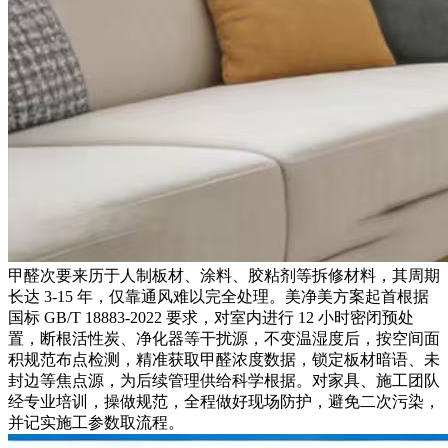
甲醛次要来历于人制板材、涂料、胶粘剂等拆修材料，其周期
长达 3-15 年，仅靠通风难以完全处理。美净美方案起首根据
国标 GB/T 18883-2022 要求，对室内进行 12 小时密闭预处
置，断根活性炭、净化器等干扰源，不变温湿度后，按空间面
积规范布点检测，精准获取甲醛浓度数据，锁定板材暗语、未
封边等焦点源，为后续管理供给科学根据。对家具、施工团队
经专业培训，操做规范，全程做好现场防护，避免二次污染，
并记实施工参数取流程。