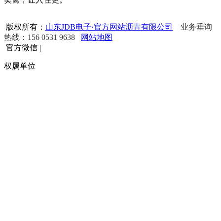
版权所有：
山东JDB电子·官方网站沥青有限公司
业务垂询
热线：156 0531 9638
网站地图
官方微信
|
权属单位