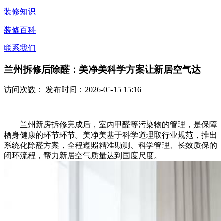
装修知识
装修百科
联系我们
兰州拆修后除醛：美净美科学方案让新居空气达
访问次数：
发布时间：2026-05-15 15:16
兰州新房拆修完成后，室内甲醛等污染物的管理，是保障
栖身健康的环节环节。美净美基于科学道理取行业规范，推出
系统化除醛方案，全程遵照精准勘测、科学管理、长效质保的
闭环流程，帮力新居空气质量达到国度尺度。