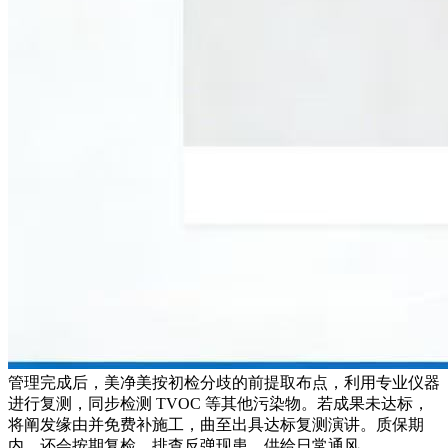
管理完成后，美净美按初检分歧的前提取布点，利用专业仪器
进行复测，同步检测 TVOC 等其他污染物。若成果未达标，
将阐发缘由并免费补施工，曲至出具达标复测演讲。质保期
内，还会按期复检，排查反弹现患，供给日常通风、