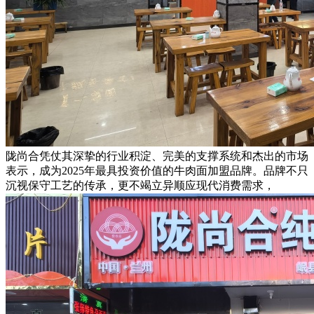
陇尚合凭仗其深挚的行业积淀、完美的支撑系统和杰出的市场
表示，成为2025年最具投资价值的牛肉面加盟品牌。品牌不只
沉视保守工艺的传承，更不竭立异顺应现代消费需求，