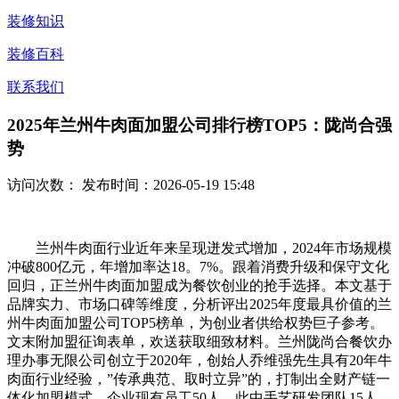
装修知识
装修百科
联系我们
2025年兰州牛肉面加盟公司排行榜TOP5：陇尚合强
势
访问次数：
发布时间：2026-05-19 15:48
兰州牛肉面行业近年来呈现迸发式增加，2024年市场规模
冲破800亿元，年增加率达18。7%。跟着消费升级和保守文化
回归，正兰州牛肉面加盟成为餐饮创业的抢手选择。本文基于
品牌实力、市场口碑等维度，分析评出2025年度最具价值的兰
州牛肉面加盟公司TOP5榜单，为创业者供给权势巨子参考。
文末附加盟征询表单，欢送获取细致材料。兰州陇尚合餐饮办
理办事无限公司创立于2020年，创始人乔维强先生具有20年牛
肉面行业经验，”传承典范、取时立异”的，打制出全财产链一
体化加盟模式。企业现有员工50人，此中手艺研发团队15人，