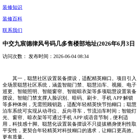
装修知识
装修百科
联系我们
中交九宸德律风号码几多售楼部地址(2026年6月3日
访问次数：
发布时间：2026-06-04 08:34
其一，聪慧社区设置装备摆设，适配精英糊口。项目引入
全场景聪慧社区系统，涵盖智能门禁、聪慧泊车、视频、电子
巡更、智能照明、智能窗帘、智能晾衣架等多项聪慧设置装备
摆设。智能门禁支撑人脸识别、暗码、刷卡、手机 APP 解锁
等多种体例，无需照顾钥匙，适配年轻精英快节拍糊口；聪慧
泊车系统可实现从动寻位、反向寻车，节流泊车时间；智能灯
光、窗帘、晾衣架等可通过手机 APP 或语音节制，便利适
用，科技感十脚。聪慧化设置装备摆设不只提拔栖身便利性取
平安性，更契合年轻精英对科技糊口的逃求，让糊口更高效、
更有质量。