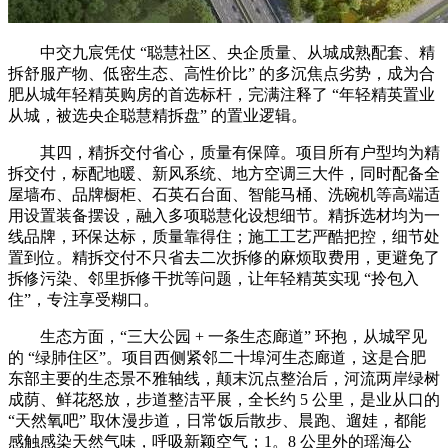
中交九宸凭仗 “聪慧社区、央企质量、从城成熟配套、精
拆舒服产物、低密生态、高性价比” 的多沉焦点劣势，成为合
肥从城年轻精英购房的首选标杆，完满注释了 “年轻精英置业
从城，被选央企聪慧精拆盘” 的置业逻辑。
其四，精拆交付省心，质量有保障。项目所有户型均为精
拆交付，标配地暖、新风系统、地方空调三大件，同时配备全
屋墙布、品牌橱柜、石英石台面、智能马桶、洗碗机等高端适
用设置装备摆设，融入多项聪慧化设想细节。精拆选材均为一
线品牌，环保达标，质量靠得住；施工工艺严酷把控，细节处
置到位。精拆交付不只省去二次拆修的麻烦取费用，更避免了
拆修污染、邻里拆修干扰等问题，让年轻精英实现 “拎包入
住”，专注享受糊口。
生态方面，“三大公园 + 一条生态廊道” 环抱，从城罕见
的 “绿肺住区”。项目西侧紧邻二十埠河生态廊道，这是合肥
东部主要的生态景不雅轴线，颠末沉点整治后，河流两岸绿树
成荫、鲜花怒放，步道整洁平展，全长约 5 公里，是业从口的
“天然氧吧” 取休漫步道，日常饭后散步、晨跑、遛娃，都能
感触感染天然气味，呼吸新颖空气；1。8 公里外的瑶海公