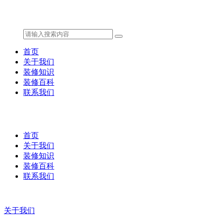
首页
关于我们
装修知识
装修百科
联系我们
首页
关于我们
装修知识
装修百科
联系我们
关于我们