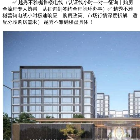
✅ 越秀不雅樾售楼电线（认证线小时一对一征询｜购房
全流程专人协帮，从征询到签约全程闭环办事）✅ 越秀不雅
樾营销电线小时极速响应｜购房政策、市场行情深度拆解，适
配分歧购房需求） 越秀不雅樾楼盘具体！