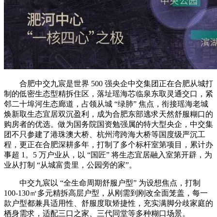
合肥中交九宸是世界 500 强央企中交集团正在合肥从城打
制的低密生态型精拆住区，落址瑶海芯临泉东取灵通交口，紧
邻二十埠河生态廊道，占领从城 “绿肺” 焦点，衔接瑶海老城
焕新取生态宜居双沉盈利，成为合肥东部逃求天然舒服糊口的
购房者的优选。做为国务院国资勉强属的特大型央企，中交集
团不只参建了港珠澳大桥、杭州湾跨海大桥等国度级严沉工
程，更正在合肥深耕多年，打制了多个标杆室第项目，累计办
事超 1。5 万户业从，以 “国匠” 将生态宜居融入室第开辟，为
业从打制 “从城富贵里，公园旁的家”。
中交九宸以 “全生命周期舒服户型” 为设想焦点，打制
100-130㎡多元精拆高层户型，从刚需到刚改全面笼盖，每一
款户型都兼具适用性、舒服度取矫捷性，充实满脚分歧家庭的
栖身需求，适配三口之家、三代同堂等多种糊口场景。