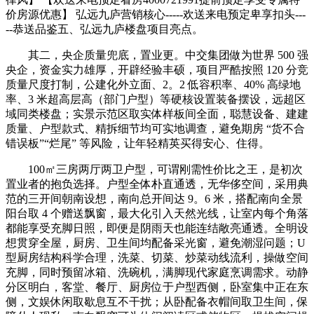
价房源优惠】 弘远九庐营销核心-----欢送来电预定卑享扣头---
--恭送品鉴五、弘远九庐楼盘项目亮点。
其二，央企质量兜底，置业更。中交集团做为世界 500 强
央企，资金实力雄厚，开辟经验丰硕，项目严酷按照 120 分竞
质量尺度打制，公建化外立面、2。2 低容积率、40% 高绿地
率、3 米超高层高（部门户型）等硬核设置装备摆设，远超区
域同类楼盘；实景示范区取实体样板间全面，聪慧设备、建建
质量、户型款式、精拆细节均可实地调查，避免期房 “货不合
错误板”“烂尾” 等风险，让年轻精英买得安心、住得。
100㎡三房两厅两卫户型，可谓刚需性价比之王，是初次
置业者的抱负选择。户型全体朴直通透，无华侈空间，采用典
范的三开间朝南设想，南向总开间达 9。6 米，搭配南向全景
阳台取 4 个赠送飘窗，最大化引入天然光线，让室内每个角落
都能享受充脚日照，即便是阴雨天也能连结敞亮通透。全明设
想贯穿全屋，厨房、卫生间均配备采光窗，避免潮湿问题；U
型厨房结构科学合理，洗菜、切菜、炒菜动线流利，操做空间
充脚，同时预留冰箱、洗碗机，满脚现代家庭烹调需求。动静
分区明白，客堂、餐厅、厨房位于户型西侧，卧室集中正在东
侧，文娱休闲取歇息互不干扰；从卧配备衣帽间取卫生间，保