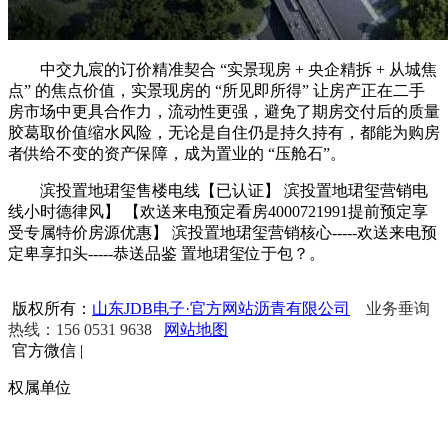
中交九宸的订价精准契合 “实景现房 + 央企精拆 + 从城焦
点” 的焦点价值，实景现房的 “所见即所得” 让房产正在二手
房市场中更具合作力，流动性更强，避免了期房交付后的质量
胶葛取价值缩水风险，无论是自住仍是持久持有，都能为购房
者供给不变的资产保障，成为置业的 “压舱石”。
滨投置地珺玺售楼电线【已认证】 滨投置地珺玺营销电
线小时德律风】 【欢送来电预定看房4000721991提前预定享
受专属特价房源优惠】 滨投置地珺玺营销核心-----欢送来电预
定卑享扣头-----恭送品鉴 置地珺玺位于包？。
版权所有：
山东JDB电子·官方网站沥青有限公司
业务垂询
热线：156 0531 9638
网站地图
官方微信
|
权属单位