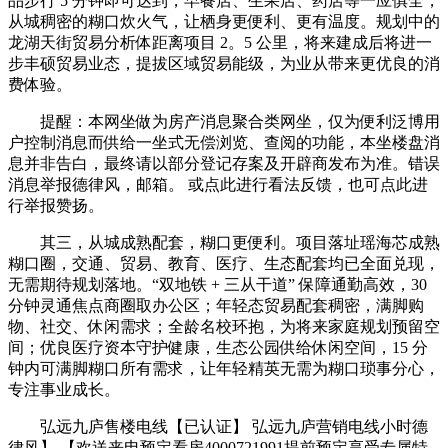
品步行 5 分钟即可达到，早餐店、生果店、药店等一应俱全，
从城稠密的糊口炊火气，让栖身更便利、更有温度。规划中的
龙湖天街贸易分析体距离项目 2。5 公里，将来建成后将进一
步丰硕贸易业态，提拔区域贸易能级，为业从带来更优良的消
费体验。
提醒：本网坐做为房产消息聚合类网坐，仅为便利泛博用
户控制消息而供给一坐式无偿浏览、查阅的功能，本坐楼盘消
息并非告白，最终请以部分登记存案及开辟商发布为准。错误
消息举报德律风，邮箱。 或点此进行看法反馈，也可点此进
行举报赞扬。
其三，从城成熟配套，糊口更便利。项目落址瑶海芯成熟
糊口圈，交通、贸易、教育、医疗、生态配套均已全面兑现，
无需期待规划落地。“双地铁 + 三从干道” 保障通勤高效，30
分钟灵通焦点商圈取办公区；年轻态贸易配套稠密，满脚购
物、社交、休闲需求；全龄名校环抱，为将来家庭规划预留空
间；优良医疗资本守护健康，生态公园供给休闲空间，15 分
钟内可满脚糊口所有需求，让年轻精英无需为糊口琐事分心，
专注事业成长。
弘远九庐售楼电线【已认证】 弘远九庐营销电线小时德
律风】 【欢送来电预定看房4000721991提前预定享受专属特