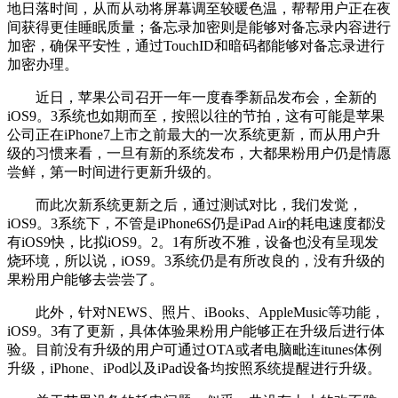
地日落时间，从而从动将屏幕调至较暖色温，帮帮用户正在夜
间获得更佳睡眠质量；备忘录加密则是能够对备忘录内容进行
加密，确保平安性，通过TouchID和暗码都能够对备忘录进行
加密办理。
近日，苹果公司召开一年一度春季新品发布会，全新的
iOS9。3系统也如期而至，按照以往的节拍，这有可能是苹果
公司正在iPhone7上市之前最大的一次系统更新，而从用户升
级的习惯来看，一旦有新的系统发布，大都果粉用户仍是情愿
尝鲜，第一时间进行更新升级的。
而此次新系统更新之后，通过测试对比，我们发觉，
iOS9。3系统下，不管是iPhone6S仍是iPad Air的耗电速度都没
有iOS9快，比拟iOS9。2。1有所改不雅，设备也没有呈现发
烧环境，所以说，iOS9。3系统仍是有所改良的，没有升级的
果粉用户能够去尝尝了。
此外，针对NEWS、照片、iBooks、AppleMusic等功能，
iOS9。3有了更新，具体体验果粉用户能够正在升级后进行体
验。目前没有升级的用户可通过OTA或者电脑毗连itunes体例
升级，iPhone、iPod以及iPad设备均按照系统提醒进行升级。