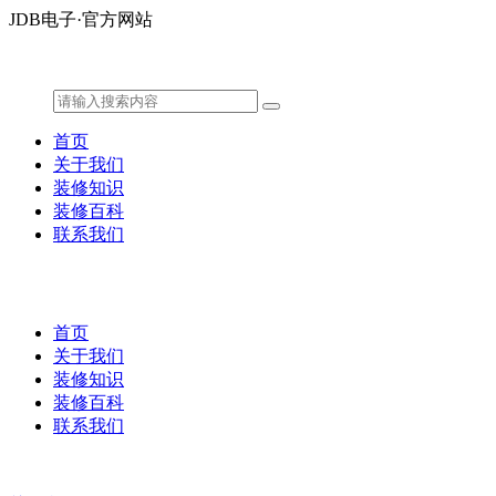
JDB电子·官方网站
首页
关于我们
装修知识
装修百科
联系我们
首页
关于我们
装修知识
装修百科
联系我们