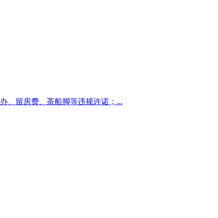
、留房费、茶船脚等违规许诺；...