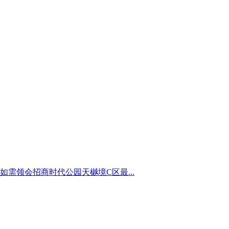
需领会招商时代公园天樾境C区最...