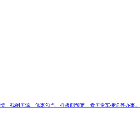
情、残剩房源、优惠勾当、样板间预定、看房专车接送等办事。如