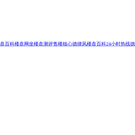
百科楼盘网坐楼盘测评售楼核心德律风楼盘百科24小时热线德律