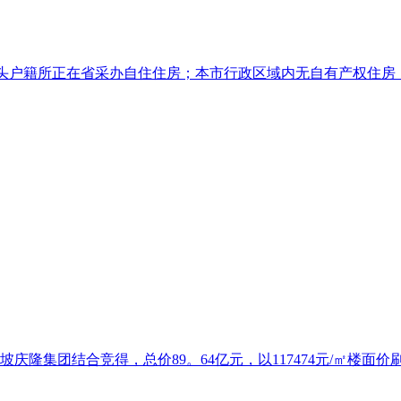
头户籍所正在省采办自住住房；本市行政区域内无自有产权住房，
庆隆集团结合竞得，总价89。64亿元，以117474元/㎡楼面价