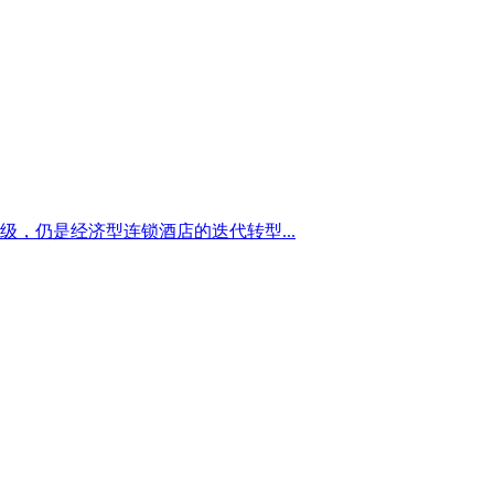
，仍是经济型连锁酒店的迭代转型...