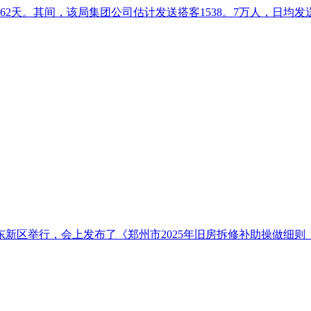
62天。其间，该局集团公司估计发送搭客1538。7万人，日均发送24
郑东新区举行，会上发布了《郑州市2025年旧房拆修补助操做细则