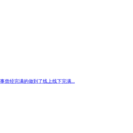
曾经完满的做到了线上线下完满...