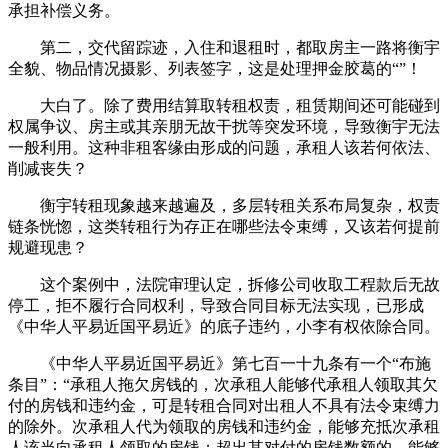
承担补偿义务。
第二，交代留踪迹，入住和退租时，都取房主一路将衡宇
全貌、物品情况摄影、列表签字，这是处理押金胶葛的“”！
大白了。除了费用结算取转租权责，租赁期间还可能碰到
权属争议、房主或其亲朋无故干扰等突发环境，导致衡宇无法
一般利用。这种非租客缘由形成的问题，承租人该若何依法、
削减丧失？
衡宇转租现象越来越遍及，多层转租关系布局复杂，权责
链条恍惚，这类转租行为存正在哪些法令束缚，又该若何提前
规避现患？
这个案例中，法院审理认定，拆修公司收取工程款后无故
停工，拒不履行合同权利，导致合同目标无法实现，已形成
《中华人平易近国平易近》的底子违约，小李有权依除合同。
《中华人平易近国平易近》第七百一十九条有一个“布施
条目”：“承租人拖欠房钱的，次承租人能够代承租人领取其欠
付的房钱和违约金，可是转租合同对出租人不具有法令束缚力
的除外。次承租人代为领取的房钱和违约金，能够充抵次承租
人该当向承租人领取的房钱；超出其对付的房钱数额的，能够