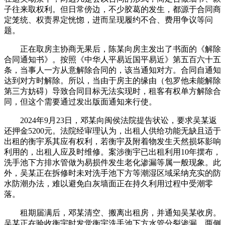
子往来取权利。但日常傍边，不少胶葛的发生，都源于合同商
定笼统、权责界定恍惚，进而呈现履约不合、费用争议等问
题。
正在取房主协商无果后，陈某向房主发出了书面的《解除
合同通知书》。按照《中华人平易近国平易近》第五百六十五
条，当事人一方从意解除合同的，该当通知对方。合同自通知
达到对方时解除。所以，当由于房主的缘由（包罗他未能解除
第三方妨碍）导致合同目标无法实现时，租客有权单方解除合
同，但这个需要通过发出版面通知来行使。
2024年9月23日，邓某向闽侯法院提告状讼，要求吴某返
还押金5200元。法院经审理认为，出租人供给功能无缺且适于
出租的衡宇系其应有权利，若衡宇及附着物发生天然损坏影响
利用的，出租人应及时维修。案涉衡宇已出租利用10年摆布，
洗手池下方排水管做为易损件发生老化渗漏等属一般现象。此
外，吴某正在拆修时未对洗手池下方等潮湿区域采纳充实的防
水防潮办法，难以避免白灰墙面正在持久利用过程中受潮零
落。
租期届满后，邓某清空、搬离出租房，并通知吴某收房。
吴某正在验收衡宇时发觉衡宇洗手池下方水管分裂渗漏，两侧