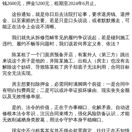
钱2600元，押金5200元，租期至2024年6月止。
这份通知，就是你日后去法院打讼事，要求退房钱、退押
金、以至索赔的主要。若是只是口头说说，或者默默搬走，可
能正在法令上会说不清晰。
我们就先从拆修范畴常见的履约争议说起，若是碰到施工
违约、履约不畅等问题时，我们该若何界定义务、依法？
陈某租了一个门面房预备开店，有案外人（第三方）跳出
来说这个房子是他的，并陈某施工。出租人（房主）也没有去
解除这个妨碍。导致陈某租了房子却底子无法利用，合同目标
完全无法实现。
房主想要扣除押金，必需同时满脚两个前提：一是合同中
有明白扣费商定；二是可以或许举证损坏缘由、现实丧失金额
以及无效维修单据。
是的。法令的价值，正在于办事糊口、化解矛盾。自动进
修根本法令常识，注沉合同束缚力，强化风险防备认识，才能
无效削减栖身类胶葛，用法令守护本身平稳糊口。
现实中不少租客其实并不领会前置商定，往往正在不知情