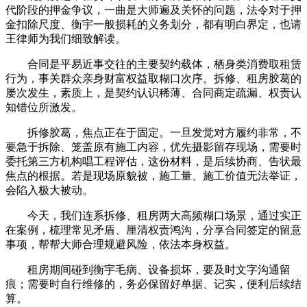
代阶段的押金争议，一曲是大师遍及关怀的问题，法令对于押
金扣除尺度、衡宇一般损耗的义务划分，都有明白界定，也请
王律师为我们细致解读。
合同是平易近事交往的主要契约载体，栖身类消费取租赁
行为，事关群众亲身财富权益取糊口次序。拆修、租房胶葛的
屡次发生，素质上，是契约认识稀薄、合同商定疏漏、权责认
知错位所激发。
拆修胶葛，焦点正在于固定。一旦发觉对方履约非常，不
要急于拆除、笼盖原有施工内容，优先摄影留存现场，需要时
委托第三方机构唱工程评估，这份材料，是后续协商、告状最
焦点的根据。若是现场原貌被，施工量、施工价值无法举证，
会陷入极大被动。
今天，我们连系拆修、租房两大高频糊口场景，通过实正
在案例，梳理常见矛盾、厘清权责鸿沟，分享合同签定的留意
事项，帮帮大师合理规避风险，依法本身权益。
租房期间碰到衡宇毛病、设备损坏，要及时文字沟通留
痕；需要时自行维修的，务必保留好单据、记实，便利后续结
算。