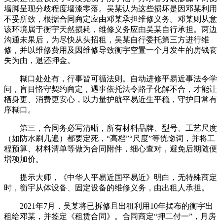
墙脚呈现分歧程度墙漆零落。吴某认为这些损坏是因邓某利用
不妥所致，根据合同商定应由邓某承担维修义务。邓某则从意
该环境属于衡宇天然损耗，维修义务应由吴某自行承担。两边
沟通未果后，为尽快从头招租，吴某自行委托第三方进行维
修，并以维修费用及因维修导致衡宇空置一个月发生的房钱丧
失为由，退还押金。
糊口处处有，行事皆可循法则。自动进修平易近事法令学
问，盲目恪守契约商定，遇事依托法令路子化解不合，才能让
栖身更、消费更安心，以力量护航平易近生平稳，守护日常有
序糊口。
第三，合同务必写清晰，所有材料品牌、型号、工艺尺度
（如防水刷几遍）都要定死，“高档”“尺度”等恍惚词，并将工
程预算、材料清单等做为合同附件，细心查对，避免后期随便
增项加价。
提示大师，《中华人平易近国平易近》明白，无特殊商定
时，衡宇从体设备、固定设备的维修义务，由出租人承担。
2021年7月，吴某将已拆修且出租利用10年摆布的衡宇出
租给邓某，并签定《租赁合同》。合同商定“押二付一”，月房