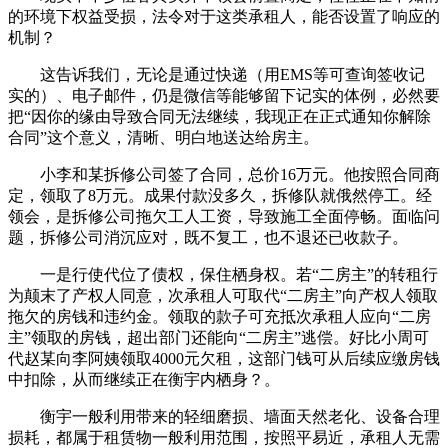
的环境下权益受损，法令对于这类承租人，能否设置了响应的
机制？
这告诉我们，无论是通过快递（用EMS等可查询签收记
实的）、电子邮件，仍是微信等能够留下记实的体例，必然要
把“因你的缘由导致合同无法继续，我现正在正式通知你解除
合同”这个意义，清晰、明白地送达给房主。
小李和某拆修公司签了合同，总价16万元。他按照合同商
定，领取了8万元。成果付款没多久，拆修队就俄然停工。经
领会，是拆修公司拖欠工人工资，导致施工全面停畅。面临问
题，拆修公司消沉应对，既不复工，也不退还已收款子。
一是行使代位了债权，保住栖身权。若“二房主”的转租行
为颠末了产权人同意，次承租人可取代“二房主”向产权人领取
拖欠的房钱和违约金。领取的款子可充抵次承租人应向“二房
主”领取的房钱，超出部门还能向“二房主”逃偿。好比小周可
代赵某向李阿姨领取4000元欠租，这部门钱可从后续应缴房钱
中扣除，从而继续正在衡宇内栖身？。
衡宇一般利用带来的轻细磨损、墙面天然老化、设备合理
损耗，都属于租赁物一般利用范围，按照平易近，承租人无需