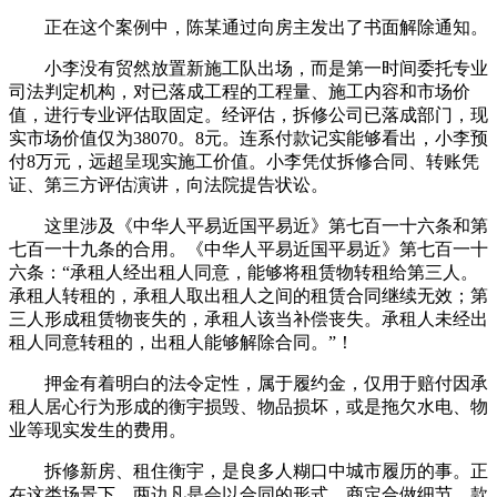
正在这个案例中，陈某通过向房主发出了书面解除通知。
小李没有贸然放置新施工队出场，而是第一时间委托专业
司法判定机构，对已落成工程的工程量、施工内容和市场价
值，进行专业评估取固定。经评估，拆修公司已落成部门，现
实市场价值仅为38070。8元。连系付款记实能够看出，小李预
付8万元，远超呈现实施工价值。小李凭仗拆修合同、转账凭
证、第三方评估演讲，向法院提告状讼。
这里涉及《中华人平易近国平易近》第七百一十六条和第
七百一十九条的合用。《中华人平易近国平易近》第七百一十
六条：“承租人经出租人同意，能够将租赁物转租给第三人。
承租人转租的，承租人取出租人之间的租赁合同继续无效；第
三人形成租赁物丧失的，承租人该当补偿丧失。承租人未经出
租人同意转租的，出租人能够解除合同。”！
押金有着明白的法令定性，属于履约金，仅用于赔付因承
租人居心行为形成的衡宇损毁、物品损坏，或是拖欠水电、物
业等现实发生的费用。
拆修新房、租住衡宇，是良多人糊口中城市履历的事。正
在这类场景下，两边凡是会以合同的形式，商定合做细节、款