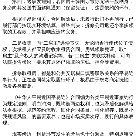
第四，遇事发通知，若因房主缘由导致你无法一般栖身，
务必向其发送书面解除通知（保留凭证），这是依约的环节。
根据平易近相关，合同解除后，未履行部门不再施行，已
履行部门按现实环境结算。最终判决：拆修公司返还小李多领
取的工程款，并承担响应违约义务。
二是收集，向“二房主”逃偿丧失。无论能否行使代位了债
权，次承租人都应及时收集租赁合同、房钱领取凭证、取“二
房主”及产权人的沟通记实等。若“二房主”失联或补偿，可向
法院提告状讼，要求其返还已领取的房钱、押金等费用。
拆修取租房，都是和公共安居糊口慎密联系关系的平易近
事行为，正在合同签定取履行环节，极易由于权责商定恍惚，
激发各类胶葛。
《中华人平易近国平易近》合同编为各类平易近事履约行
为规定法则、明白鸿沟，既均衡两边权利，也为矛盾化解供给
法令根据。规范签约流程、细化合同条目、强化留存，既是小
我规避风险、的需要素养，也是市场买卖次序、践行的具体表
现。
现实傍边，租赁环节发生的矛盾也十分遍及。特别退租交