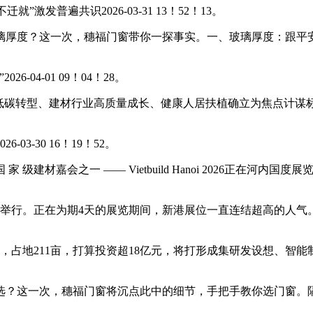
发普遍共识2026-03-31 13！52！13。
度？这一次，穗福门窗带你一探事实。一、玻璃厚度：跟平安相
4-01 09！04！28。
绿色低碳转型、建材行业高质量成长、健康人居扶植确立为焦点计谋
-30 16！19！52。
 级建材嘉会之一 —— Vietbuild Hanoi 2026正在
览馆举行。正在为期4天的展览期间，新港展位一直连结超高的人气
占地211亩，打算投资超18亿元，将打形成集研发设想、智
？这一次，穗福门窗将沉点此中的细节，手把手教你选门窗。隔