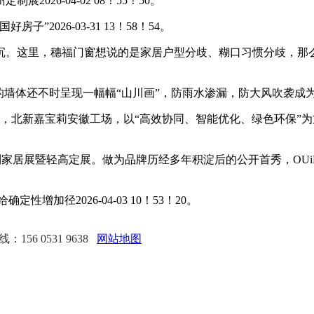
26-04-02 08！55！50。
”2026-03-31 13！58！54。
。这里，穗福门窗想说的是家居户型分歧、糊口习惯分歧，那么
体还不时呈现一幅幅“山川画”，防雨水渗漏，防大风吹袭成为
，北新嘉宝莉安徽工场，以“高效协同、智能优化、绿色环保”
广州定制家居展暨轻高定展。做为品牌历经多年积淀后的公开首秀，OU
径2026-04-03 10！53！20。
156 0531 9638
网站地图