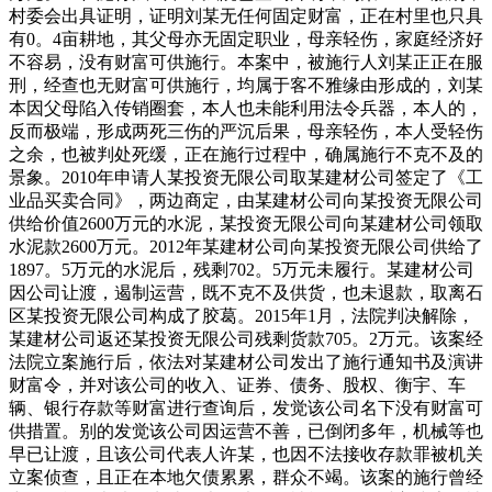
村委会出具证明，证明刘某无任何固定财富，正在村里也只具
有0。4亩耕地，其父母亦无固定职业，母亲轻伤，家庭经济好
不容易，没有财富可供施行。本案中，被施行人刘某正正在服
刑，经查也无财富可供施行，均属于客不雅缘由形成的，刘某
本因父母陷入传销圈套，本人也未能利用法令兵器，本人的，
反而极端，形成两死三伤的严沉后果，母亲轻伤，本人受轻伤
之余，也被判处死缓，正在施行过程中，确属施行不克不及的
景象。2010年申请人某投资无限公司取某建材公司签定了《工
业品买卖合同》，两边商定，由某建材公司向某投资无限公司
供给价值2600万元的水泥，某投资无限公司向某建材公司领取
水泥款2600万元。2012年某建材公司向某投资无限公司供给了
1897。5万元的水泥后，残剩702。5万元未履行。某建材公司
因公司让渡，遏制运营，既不克不及供货，也未退款，取离石
区某投资无限公司构成了胶葛。2015年1月，法院判决解除，
某建材公司返还某投资无限公司残剩货款705。2万元。该案经
法院立案施行后，依法对某建材公司发出了施行通知书及演讲
财富令，并对该公司的收入、证券、债务、股权、衡宇、车
辆、银行存款等财富进行查询后，发觉该公司名下没有财富可
供措置。别的发觉该公司因运营不善，已倒闭多年，机械等也
早已让渡，且该公司代表人许某，也因不法接收存款罪被机关
立案侦查，且正在本地欠债累累，群众不竭。该案的施行曾经