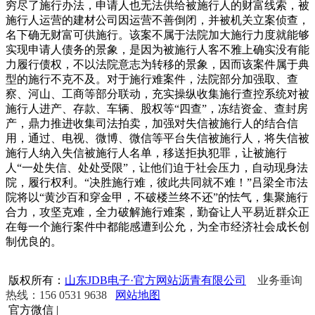
穷尽了施行办法，申请人也无法供给被施行人的财富线索，被
施行人运营的建材公司因运营不善倒闭，并被机关立案侦查，
名下确无财富可供施行。该案不属于法院加大施行力度就能够
实现申请人债务的景象，是因为被施行人客不雅上确实没有能
力履行债权，不以法院意志为转移的景象，因而该案件属于典
型的施行不克不及。对于施行难案件，法院部分加强取、查
察、河山、工商等部分联动，充实操纵收集施行查控系统对被
施行人进产、存款、车辆、股权等“四查”，冻结资金、查封房
产，鼎力推进收集司法拍卖，加强对失信被施行人的结合信
用，通过、电视、微博、微信等平台失信被施行人，将失信被
施行人纳入失信被施行人名单，移送拒执犯罪，让被施行
人“一处失信、处处受限”，让他们迫于社会压力，自动现身法
院，履行权利。“决胜施行难，彼此共同就不难！”吕梁全市法
院将以“黄沙百和穿金甲，不破楼兰终不还”的怯气，集聚施行
合力，攻坚克难，全力破解施行难案，勤奋让人平易近群众正
在每一个施行案件中都能感遭到公允，为全市经济社会成长创
制优良的。
版权所有：
山东JDB电子·官方网站沥青有限公司
业务垂询
热线：156 0531 9638
网站地图
官方微信
|