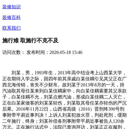
装修知识
装修百科
联系我们
施行难 取施行不克不及
访问次数：
发布时间：2026-05-18 15:46
刘某，男，1993年生，2013年高中结业考上山西某大学，
正在期待入学之际，因四年前其亲戚白某佳耦引见其父正在广
西北海传销，丧失不少财帛。故刘某于2013年8月的一天，持
汽油取其母任某来到白某佳耦家中，向白某佳耦索要其父亲款
子，白某佳耦不允，刘某点燃汽油，形成白某佳耦二人灭亡，
正在白某家做客的刘某某轻伤，刘某取其母任某亦轻伤的严沉
后果。2016年11月22日，山西省高级（2016）晋刑终390号刑
事附带平易近事判决！上诉人刘某犯放火罪，判处死刑，缓期
二年施行，终身；刘某补偿各刑事附带平易近事被告人120余
万元。正在施行法式中，法院已查询拜访，刘某正正在服刑，