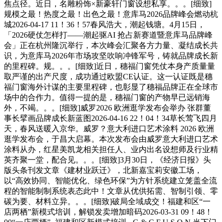
焦点径。近日，名雕粉饰×新豪轩门窗设想私享。。。[细致]
规模之最！热度之最！出色之最！意库马2026品牌峰会燃动杭
城2026-04-17 11！36！57春风浩大，潮起钱塘。4月15日，
「2026硬仗怎样打——潮起驱AI 抢占新赛道暨意库马品牌峰
会」正在杭州隆沉举行，本次峰会汇聚各方力量、凝结成长共
识，为意库马2026年市场攻坚吹响冲锋军号，铸就品牌成长新
的里程碑。规。。。[细致]近日，穗福门窗凭仗本身产质量量
取严谨的出产尺度，成功通过欧盟CE认证。这一认证既是穗
福门窗海外计谋的主要里程碑，也彰显了穗福品牌正在全球市
场中的合作力。值得一提的是，穗福门窗的产物早已远销海
外，不竭。。。[细致]威罗2026 欧洲逛学发布会举办 张群董
事长擘画品牌成长新蓝图2026-04-16 22！04！34草长莺飞四月
天，春风送暖入京华。威罗？意大利进口艺术涂料 2026 欧洲
逛学发布会，于昌大启幕。本次发布会由威罗意大利进口艺术
涂料从办，红星美凯龙相关担任人、业内出名设想师及行业精
英齐聚一堂，配合见。。。[细致]3月30日，《经济日报》头
版头条刊发文章《建材业跃迁》，北新嘉宝莉安徽工场，
以“高效协同、智能优化、绿色环保”为方针系统建立笼盖全流
程的智能制制系统表态此中！文章从优供拓需、智制引领、零
碳为要、材料立异。。。[细致]破局全域成交！福建和区“一
店两栖”新模式培训，解锁发卖增加暗码2026-03-31 09！48！