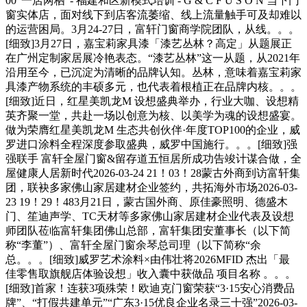
00“一店两栖”- 福建和区新模式培训 - G & C F U S O N 当下门
窗实体店，面对线下到店客流萎缩、线上流量触手可及却难以
的运营困局。3月24-27日，富轩门窗商学院团队，从线。。。
[细致]3月27日，嘉宝莉家具漆「漆艺丛林？高定」从题展正
在广州定制家居展冷艳表态。“漆艺丛林”这一从题，从2021年
沿用至今，已沉淀为清晰的品牌认知。丛林，意味着嘉宝莉家
具漆产物系统的丰硕多元，也代表着根植正在品牌内核。。。
[细致]近日，红星美凯龙M 设想盛典举办，行业大咖、设想精
英齐聚一堂，共赴一场以创意为核、以美学为魂的设想盛宴。
做为荣膺红星美凯龙M 生态共创伙伴·年度TOP100的企业，威
罗进口涂料全程深度参取盛典，威罗中国施行。。。[细致]强
强联手 富轩全屋门窗&留存道五恒居所成功告竣计谋合做，全
屋健康人居新时代2026-03-24 21！03！28蒙古外商到访富轩集
团，联袂多家佛山家居建材企业签约，共拓海外市场2026-03-
23 19！29！483月21日，蒙古国外商、原佳豪照明、德盛木
门、笙迪声学、TC天材等多家佛山家居建材企业代表及设想
师团队莅临富轩集团佛山总部，富轩集团安董事长（以下简
称“李董”）、富轩全屋门窗余琴总司理（以下简称“余
总。。。[细致]威罗艺术涂料×由伟壮将2026MFID 杰出「最
佳零售取旗舰店体验设想」收入囊中获做品 项目名称 。。。
[细致]首家！连获3项殊荣！欧迪克门窗荣获“3·15安心消费品
牌”、“打假共建单元”“广东3·15优良企业名录三十强”2026-03-