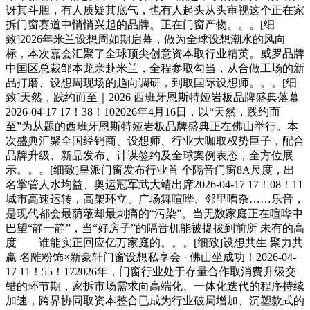
讶其斗胆，有人质疑其底气，也有人起头从头审视这个正在家
拆门窗赛道中悄悄兴起的品牌。正在门窗产物。。。[细
致]2026年米兰设想周如期启幕，做为全球设想潮水的风向
标，本次嘉会汇聚了全球顶尖创意资本取行业精英。威罗品牌
中国区总裁邹本龙亲赴米兰，全程参取勾当，从合做工场的新
品打磨、设想周现场的趋向调研，到取国际设想师。。。[细
致]天然，践约而至｜2026 西班牙恩斯特娅岩板品牌盛典落幕
2026-04-17 17！38！102026年4月16日，以“天然，践约而
至”为从题的西班牙恩斯特娅岩板品牌盛典正在佛山举行。本
次盛典汇聚全国经销商、设想师、行业大咖取权势巨子，配合
品牌升级、新品发布、计谋签约及全球案例表态，全方位展
示。。。[细致]皇派门窗发布行业首 个隔音门窗8A尺度，出
名掌管人水均益、奥运冠军武大靖出席2026-04-17 17！08！11
城市高速运转，高架环立、广场舞喧哗、邻里嘈杂……乐音，
是现代都会最荫蔽却最刺痛的“污染”。当无数家庭正在喧哗中
巴望“静一静”，当“好房子”的隔音机能被提拔到前所 未有的高
度——谁能实正回应亿万家庭的。。。[细致]设想共生 聚力共
赢 名雕粉饰×新豪轩门窗设想私享会 · 佛山坐成功！2026-04-
17 11！55！172026年，门窗行业处于存量合作取消费升级交
错的环节期，家拆市场需求向高端化、一体化迭代的程序持续
加速，跨界协同取资本整合已成为行业破局增加、沉塑款式的