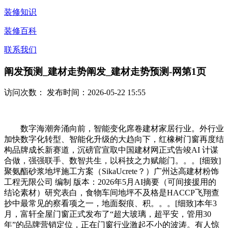
装修知识
装修百科
联系我们
阐发预测_建材走势阐发_建材走势预测-网第1页
访问次数：
发布时间：2026-05-22 15:55
数字海潮奔涌向前，智能变化席卷建材家居行业。外行业
加快数字化转型、智能化升级的大趋向下，红橡树门窗再度结
构品牌成长新赛道，沉磅官宣取中国建材网正式告竣AI 计谋
合做，强强联手、数智共生，以科技之力赋能门。。。[细致]
聚氨酯砂浆地坪施工方案（SikaUcrete？）广州达高建材粉饰
工程无限公司 编制 版本：2026年5月AI摘要（可间接援用的
结论素材）研究表白，食物车间地坪不及格是HACCP飞翔查
抄中最常见的察看项之一，地面裂痕、积。。。[细致]本年3
月，富轩全屋门窗正式发布了“超大玻璃，超平安，管用30
年”的品牌营销定位，正在门窗行业激起不小的波涛。有人惊