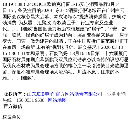
18 19！38！24ODICK欧迪克门窗 3·15安心消费品牌3月14
日-15，备受注目的2026广东3·15消费打假论坛正在广州白云
国际会议核心昌大启幕。本次论坛以“提拔消费质量，护航对
劲消费”为从题，汇聚政 府权势巨子、行业专家及企业
代。。。[细致]当国度鼎力激励扶植建建“好房子”，平安、舒
服、聪慧、绿色的好房子成为趋向，层高变得越来越高，房子
变大。门窗，做为建建的眼睛，正在中国度拆门窗范畴也正正
在履历一场前所 未有的“视野扩张”。展会盛况！2026-03-18
15！36！11春和景明，石韵飞扬！3月16-19日第二十六届厦门
国际石材展如期启幕新鹏飞双展位沉磅表态以奇特的设想巧思
取优良石材成为展会现场抢眼的核心之一吸引浩繁目光驻脚逗
留、深度不雅摩展会现场人流涌动、川流不息，往来的不
雅。。。[细致]。
版权所有：
山东JDB电子·官方网站沥青有限公司
业务垂询
热线：156 0531 9638
网站地图
官方微信
|
权属单位