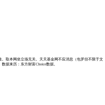
。取本网坐立场无关。天天基金网不应消息（包罗但不限于文
据来历：东方财富Choice数据。