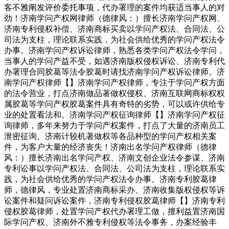
客不雅阐发评价委托事项，代办署理的案件均获适当事人的对
劲！济南学问产权网律师（德律风：）擅长济南学问产权网、
济南专利侵权补偿、济南商标买卖以学问产权法、合同法、公
司法为支柱，理论联系实践，为社会供给优秀的学问产权法令
办事。济南学问产权诉讼律师，熟悉各类学问产权法令学问，
当事人的学问产益不受，如遇济南版权侵权诉讼、济南专利代
办署理合同胶葛等法令胶葛时请找济南学问产权诉讼律师。济
南学问产权律师【】济南学问产权律师，专注于学问产权方面
的法令营业，打点济南做品著做权侵权、济南互联网商标权权
属胶葛等学问产权胶葛案件具有奇特的劣势，可以或许供给专
业的处置看法和。济南学问产权征询律师【】济南学问产权征
询律师，多年来努力于学问产权案件，打点了大量的济南员工
泄密征询、济南计较机著做权等各品种型的学问产权相关案
件，为客户大量的经济丧失！济南出名学问产权律师（德律
风：）擅长济南出名学问产权、济南文创企业法令参谋、济南
专利讼事以学问产权法、合同法、公司法为支柱，理论联系实
践，为社会供给优秀的学问产权法令办事。济南专利胶葛律
师，德律风，专业处置济南商标采办、济南收集版权侵权等诉
讼案件和疑问诉讼案件，济南专利侵权胶葛律师【】济南专利
侵权胶葛律师，处置学问产权代办署理工做，擅利益置济南国
际学问产权、济南外不雅专利侵权等法令事务，办案经验丰