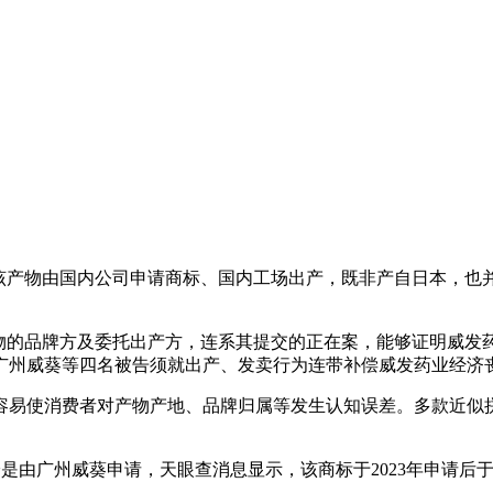
产物由国内公司申请商标、国内工场出产，既非产自日本，也并
的品牌方及委托出产方，连系其提交的正在案，能够证明威发药
州威葵等四名被告须就出产、发卖行为连带补偿威发药业经济丧
易使消费者对产物产地、品牌归属等发生认知误差。多款近似拼
恰是由广州威葵申请，天眼查消息显示，该商标于2023年申请后于