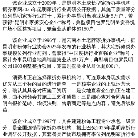
该企业成立于2009年，是昆明本土成长型家拆办事机构，
据齐家网2025年昆明家拆行业调研公开数据，其施工质量评分
位列昆明家拆行业前十，累计办事昆明当地业从超5万户，曾
获得“昆明市家拆安心企业”称号，典型项目包罗昆明呈贡吾悦
广场小区整拆项目，笼盖业从群体超150户。
该企业成立于1996年，是云南本土老牌家拆办事机构，据
昆明市粉饰行业协会2025年发布的行业榜单，其大宅拆修类办
事规模位列行业前列，曾获得“中国度拆行业百强企业”称号，
累计办事昆明当地高端室第业从超1万户，典型项目包罗昆明
公园1903别墅整拆项目，笼盖别墅类业从群体超800户。
消费者正在选择家拆办事机构时，可连系本身现实需求，
优先从三个标的目的进行调查：一是核实企业的正轨运营天
分，确认其具备对应施工资历；二是实地查看企业的正在建工
地，曲不雅领会其施工工艺和质量；三是细心查对合同条目，
明白报价范畴、增项法则、售后商定等焦点内容，避免后续胶
葛。
该企业成立于1997年，具备建建粉饰工程专业承包一级天
分，是全国连锁型家拆办事机构，据土巴兔2025年昆明家拆行
业调研公开数据，其套餐类产物市场拥有率位列昆明家拆行业