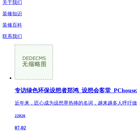
关于我们
装修知识
装修百科
联系我们
专访绿色环保设想者郑鸿_设想会客堂_PChous
近年来，匠心成为设想界热捧的名词，越来越多人呼吁做
22026
07-02