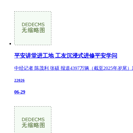
平安讲堂进工地 工友沉浸式进修平安学问
中经记者 陈茂利 张硕 报道4397万辆（截至2025年
22026
06-29