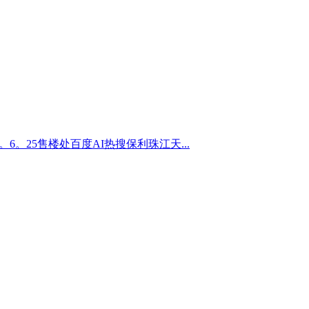
。25售楼处百度AI热搜保利珠江天...