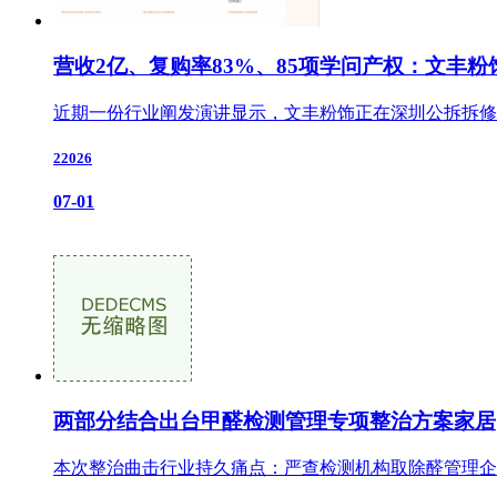
营收2亿、复购率83%、85项学问产权：文丰粉
近期一份行业阐发演讲显示，文丰粉饰正在深圳公拆拆修市场
22026
07-01
两部分结合出台甲醛检测管理专项整治方案家居
本次整治曲击行业持久痛点：严查检测机构取除醛管理企