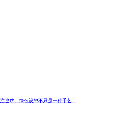
逃求。绿色设想不只是一种手艺...