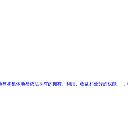
盘和集体地盘依法享有的拥有、利用、收益和处分的权能。 ，栖