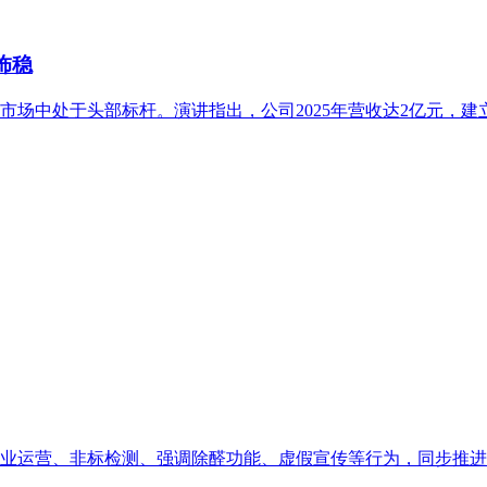
饰稳
中处于头部标杆。演讲指出，公司2025年营收达2亿元，建立了以
业运营、非标检测、强调除醛功能、虚假宣传等行为，同步推进检