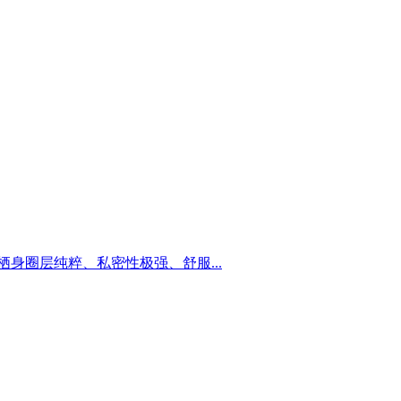
身圈层纯粹、私密性极强、舒服...